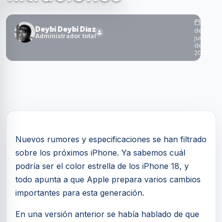
16
7
Deybi Deybi Diaz
de
min
Administrador total
junio
de
2026
Nuevos rumores y especificaciones se han filtrado
sobre los próximos iPhone. Ya sabemos cuál
podría ser el color estrella de los iPhone 18, y
todo apunta a que Apple prepara varios cambios
importantes para esta generación.
En una versión anterior se había hablado de que