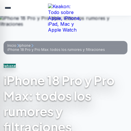
Ir
al
contenido
Inicio
Iphone
iPhone 18 Pro y Pro Max: todos los rumores y filtraciones
Iphone
iPhone 18 Pro y Pro
Max: todos los
rumores y
filtraciones